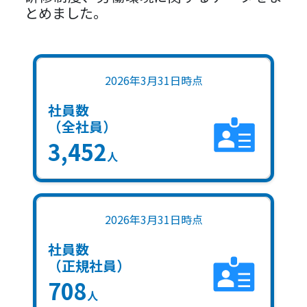
とめました。
2026年3月31日時点
社員数
（全社員）
3,452
人
2026年3月31日時点
社員数
（正規社員）
708
人