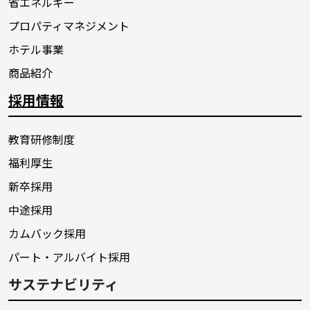
省エネルギー
プロパティマネジメント
ホテル事業
商品紹介
採用情報
教育研修制度
福利厚生
新卒採用
中途採用
カムバック採用
パート・アルバイト採用
サステナビリティ