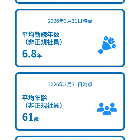
2026年3月31日時点
平均勤続年数
（非正規社員）
6.8
年
2026年3月31日時点
平均年齢
（非正規社員）
61
歳