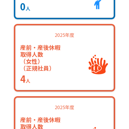
0
人
2025年度
産前・産後休暇
取得人数
（女性）
（正規社員）
4
人
2025年度
産前・産後休暇
取得人数