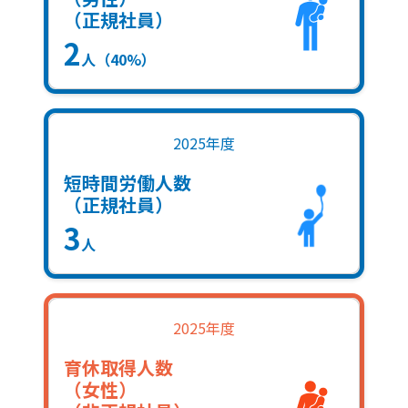
（正規社員）
2
人（40%）
2025年度
短時間労働人数
（正規社員）
3
人
2025年度
育休取得人数
（女性）