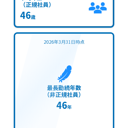
（正規社員）
46
歳
2026年3月31日時点
最長勤続年数
（非正規社員）
46
年