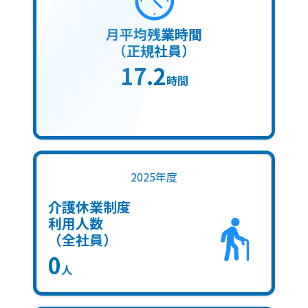
月平均残業時間
（正規社員）
17.2
時間
2025年度
介護休業制度
利用人数
（全社員）
0
人