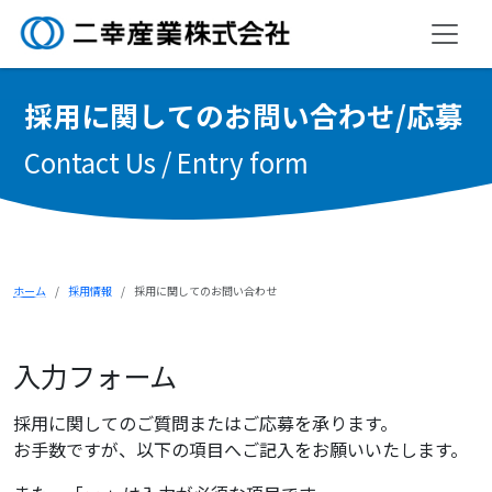
採
用
に
関
し
て
の
お
問
い
合
わ
せ
/
応
募
Contact Us / Entry form
ホーム
採用情報
採用に関してのお問い合わせ
入力フォーム
採用に関してのご質問またはご応募を承ります。
お手数ですが、以下の項目へご記入をお願いいたします。