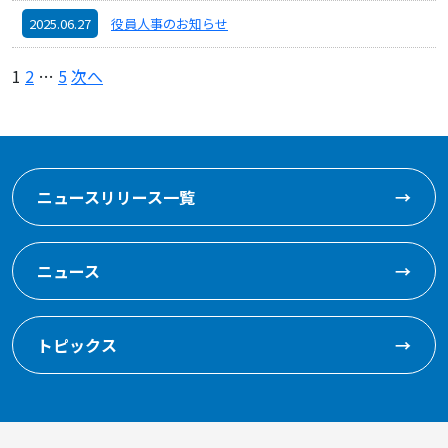
2025.06.27
役員人事のお知らせ
投
1
2
…
5
次へ
稿
の
ペ
ー
ニュースリリース一覧
→
ジ
送
ニュース
→
り
トピックス
→