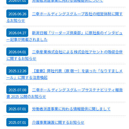
2026.07.01
労働者派遣事業に拘わる情報提供について
2026.06.26
二幸ホールディングスグループ各社の経営体制に関す
るお知らせ
2026.04.27
新潟日報「リーダーズ倶楽部」に原社長のインタビュ
ー記事が掲載されました
2026.04.01
二幸産業株式会社による株式会社アセントの吸収合併
に関するお知らせ
2025.12.26
【重要】弊社代表（原 敬一）を装った「なりすましメ
ール」に関する注意喚起
2025.07.08
二幸ホールディングスグループサステナビリティ報告
書 2025 公開のお知らせ
2025.07.01
労働者派遣事業に拘わる情報提供に関しまして
2025.07.01
介護事業譲渡に関するお知らせ