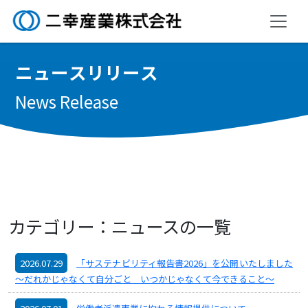
ニ
ュ
ー
ス
リ
リ
ー
ス
News Release
カテゴリー：ニュースの一覧
2026.07.29
「サステナビリティ報告書2026」を公開いたしました
～だれかじゃなくて自分ごと いつかじゃなくて今できること～